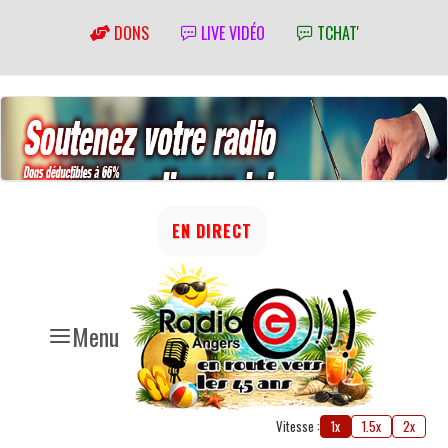
DONS
LIVE VIDÉO
TCHAT'
EN DIRECT
Menu
Vitesse :
1x
1.5x
2x