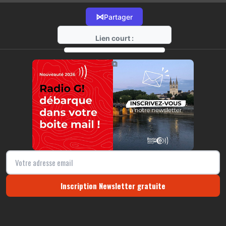
⋈
Partager
Lien court :
https://radio-g.fr?15397
⧉
Inscription Newsletter gratuite