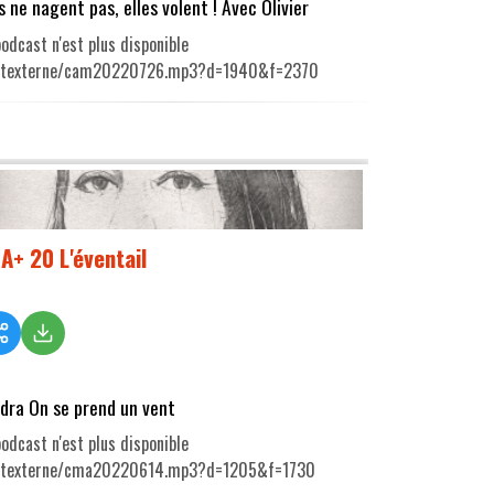
es ne nagent pas, elles volent ! Avec Olivier
odcast n'est plus disponible
utexterne/cam20220726.mp3?d=1940&f=2370
A+ 20 L'éventail
dra On se prend un vent
odcast n'est plus disponible
utexterne/cma20220614.mp3?d=1205&f=1730