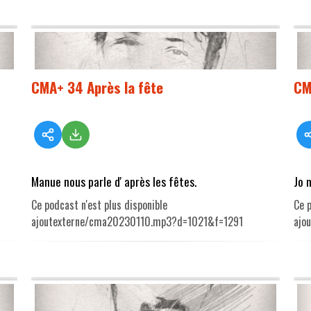
CMA+ 34 Après la fête
CM
Manue nous parle d' après les fêtes.
Jo 
Ce podcast n'est plus disponible
Ce p
ajoutexterne/cma20230110.mp3?d=1021&f=1291
ajo