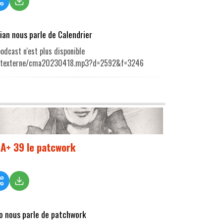
rian nous parle de Calendrier
odcast n'est plus disponible
utexterne/cma20230418.mp3?d=2592&f=3246
A+ 39 le patcwork
o nous parle de patchwork