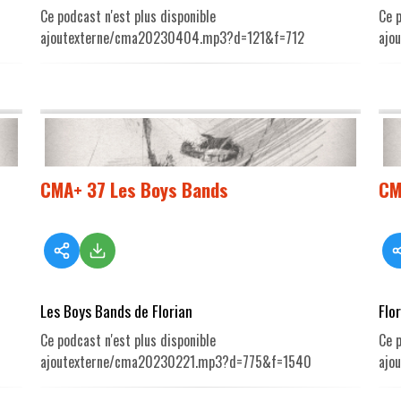
Ce podcast n'est plus disponible
Ce p
ajoutexterne/cma20230404.mp3?d=121&f=712
ajo
CMA+ 37 Les Boys Bands
CM
Les Boys Bands de Florian
Flo
Ce podcast n'est plus disponible
Ce p
ajoutexterne/cma20230221.mp3?d=775&f=1540
ajo