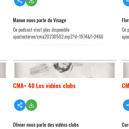
Manue nous parle du Visage
Flo
Ce podcast n'est plus disponible
Ce p
ajoutexterne/cma20230502.mp3?d=1974&f=2466
ajo
CMA+ 40 Les vidéos clubs
CM
Olivier nous parle des vidéos clubs
Car