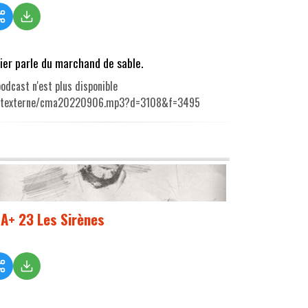
vier parle du marchand de sable.
odcast n'est plus disponible
utexterne/cma20220906.mp3?d=3108&f=3495
A+ 23 Les Sirènes