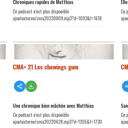
Chroniques rapides de Matthias
Ell
Ce podcast n'est plus disponible
Ce p
ajoutexterne/cma20220809.mp3?d=1093&f=1618
ajo
CMA+ 21 Les chewings gum
CM
Une chronique bien mâchée avec Matthias
San
Ce podcast n'est plus disponible
Ce p
ajoutexterne/cma20220628.mp3?d=1205&f=1730
ajo