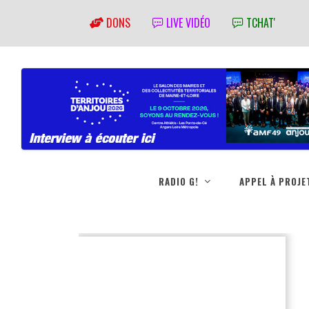
DONS
LIVE VIDÉO
TCHAT'
RADIO G!
APPEL À PROJE