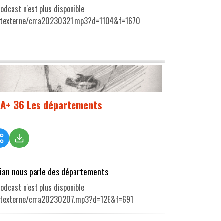
odcast n'est plus disponible
utexterne/cma20230321.mp3?d=1104&f=1670
A+ 36 Les départements
rian nous parle des départements
odcast n'est plus disponible
utexterne/cma20230207.mp3?d=126&f=691