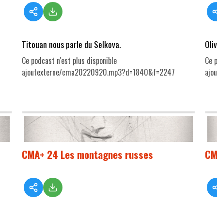
Titouan nous parle du Selkova.
Oli
Ce podcast n'est plus disponible
Ce p
ajoutexterne/cma20220920.mp3?d=1840&f=2247
ajo
CMA+ 24 Les montagnes russes
CM