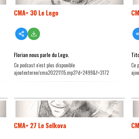
CMA+ 30 Le Lego
CM
Florian nous parle du Lego.
Tit
Ce podcast n'est plus disponible
Ce p
ajoutexterne/cma20221115.mp3?d=2499&f=3172
ajo
CMA+ 27 Le Selkova
CM