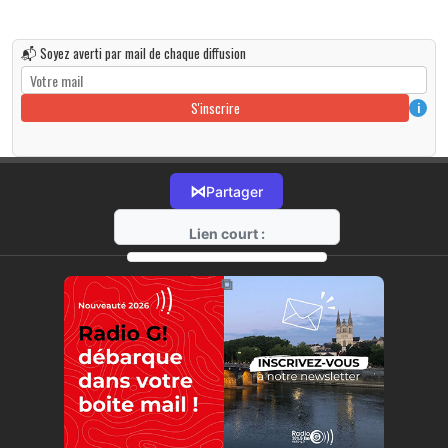
📬 Soyez averti par mail de chaque diffusion
S'inscrire
i
⋈
Partager
Lien court :
https://radio-g.fr?r204
⧉