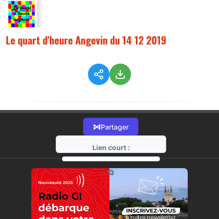
Le quart d'heure Angevin du 14 12 2019
⋈
Partager
Lien court :
https://radio-g.fr?9812
⧉