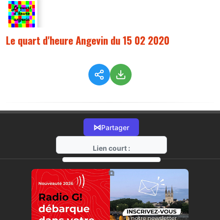
Le quart d'heure Angevin du 15 02 2020
⋈
Partager
Lien court :
https://radio-g.fr?9803
⧉