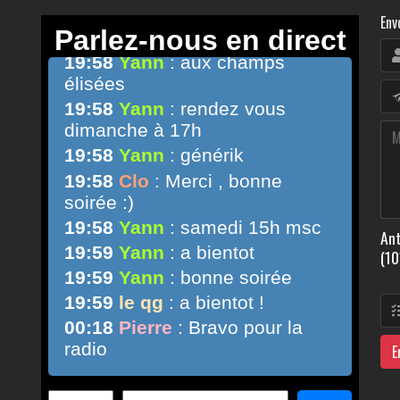
Env
Ant
(10
E