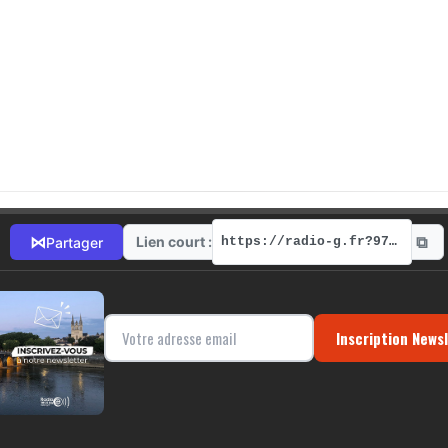
⧉
⋈
Lien court :
Partager
https://radio-g.fr?9799
Inscription News