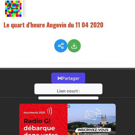
Le quart d'heure Angevin du 11 04 2020
⋈
Partager
Lien court :
https://radio-g.fr?9795
⧉