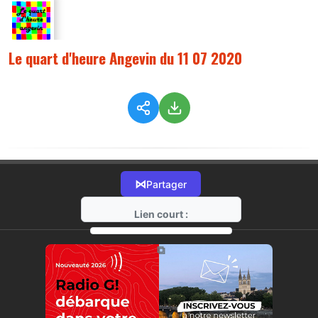
Le quart d'heure Angevin du 11 07 2020
⋈
Partager
Lien court :
https://radio-g.fr?9782
⧉