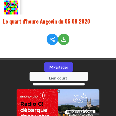
Le quart d'heure Angevin du 05 09 2020
⋈
Partager
Lien court :
https://radio-g.fr?9774
⧉