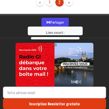
«
1
2
»
⋈
Partager
Lien court :
https://radio-g.fr?r162
⧉
Inscription Newsletter gratuite