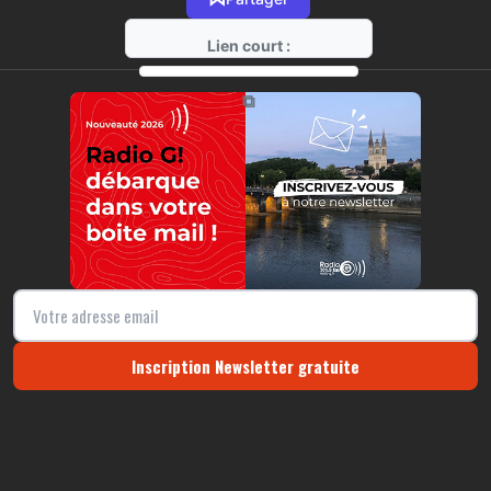
Lien court :
https://radio-g.fr?r145
⧉
Inscription Newsletter gratuite