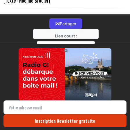
(Texte : Noémie Brodier)
⋈
Partager
Lien court :
https://radio-g.fr?4296
⧉
Inscription Newsletter gratuite