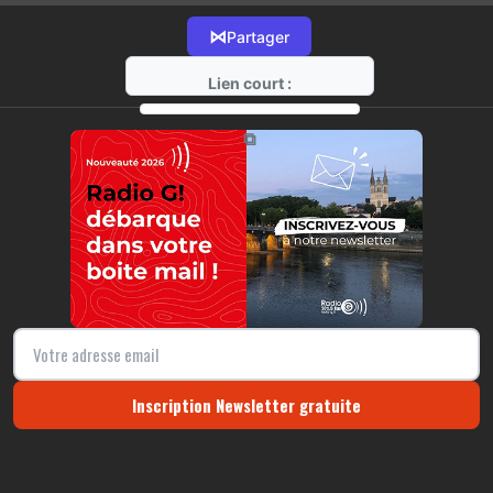
⋈
Partager
Lien court :
https://radio-g.fr?6501
⧉
Inscription Newsletter gratuite