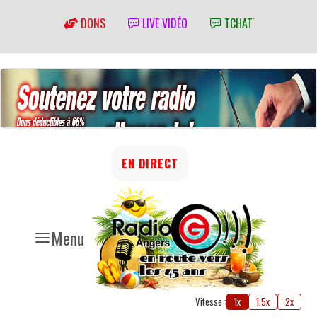
DONS
LIVE VIDÉO
TCHAT'
EN DIRECT
Menu
Vitesse :
1x
1.5x
2x