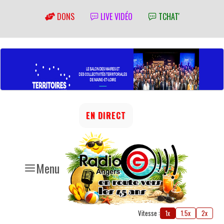
DONS
LIVE VIDÉO
TCHAT'
EN DIRECT
Menu
Vitesse :
1x
1.5x
2x