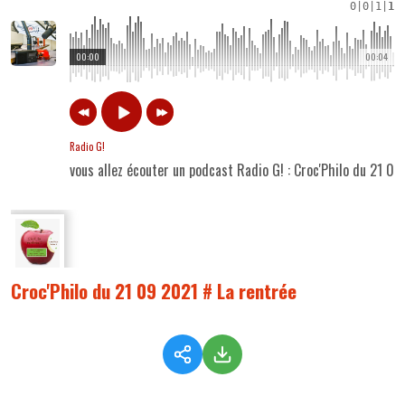
0
|
0
|
1
|
1
00:00
00:04
Radio G!
vous allez écouter un podcast Radio G! : Croc'Philo du 21 09
Croc'Philo du 21 09 2021 # La rentrée