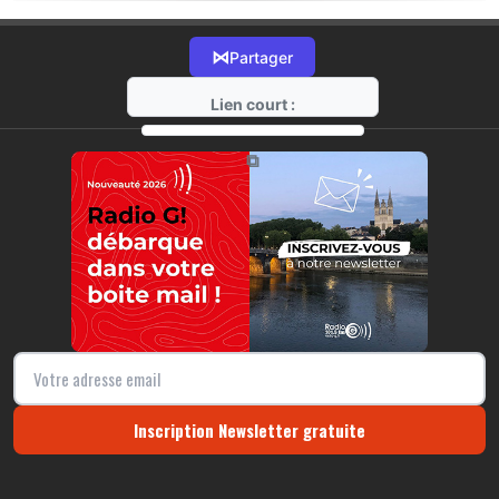
⋈
Partager
Lien court :
https://radio-g.fr?5995
⧉
Inscription Newsletter gratuite