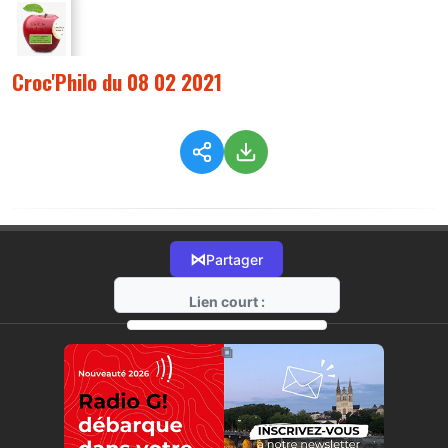
Croc'Philo du 08 02 2021
⋈
Partager
Lien court :
https://radio-g.fr?5992
⧉