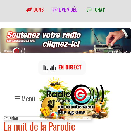
DONS
LIVE VIDÉO
TCHAT'
EN DIRECT
Menu
Emission
La nuit de la Parodie