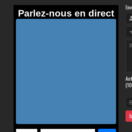
Env
Ant
(10
E