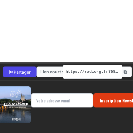
⧉
⋈
Lien court :
Partager
https://radio-g.fr?5870
Inscription News