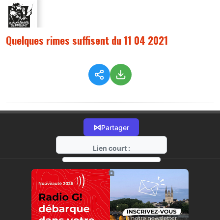
Quelques rimes suffisent du 11 04 2021
⋈
Partager
Lien court :
https://radio-g.fr?5864
⧉