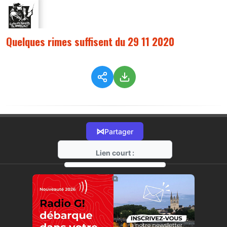
Quelques rimes suffisent du 29 11 2020
⋈
Partager
Lien court :
https://radio-g.fr?3246
⧉