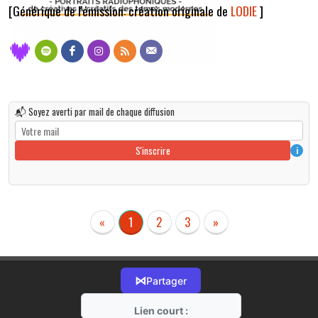
[Générique de l'émission: création originale de
LODIE
]
📬 Soyez averti par mail de chaque diffusion
S'inscrire
i
«
1
2
3
»
⋈
Partager
Lien court :