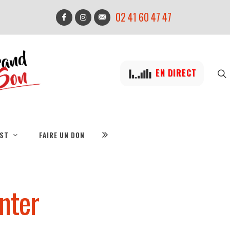
02 41 60 47 47
EN DIRECT
IST
FAIRE UN DON
enter