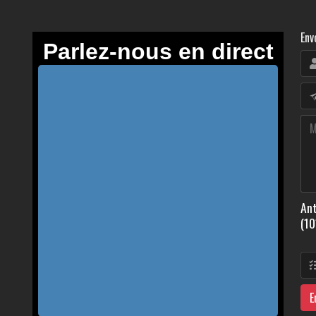
Env
Ant
(10
E