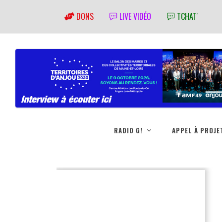
DONS
LIVE VIDÉO
TCHAT'
RADIO G!
APPEL À PROJE