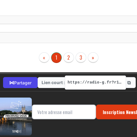
«
1
2
3
»
⧉
⋈
Lien court :
Partager
https://radio-g.fr?r128
Inscription News