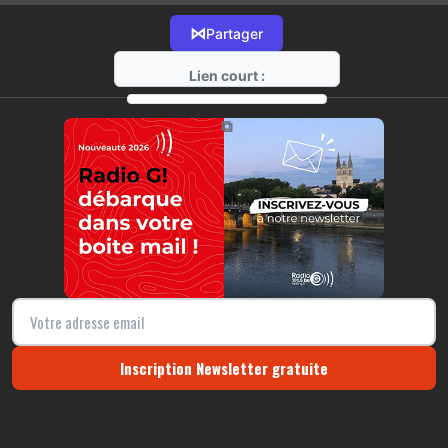
⋈
Partager
Lien court :
https://radio-g.fr?2042
⧉
Inscription Newsletter gratuite