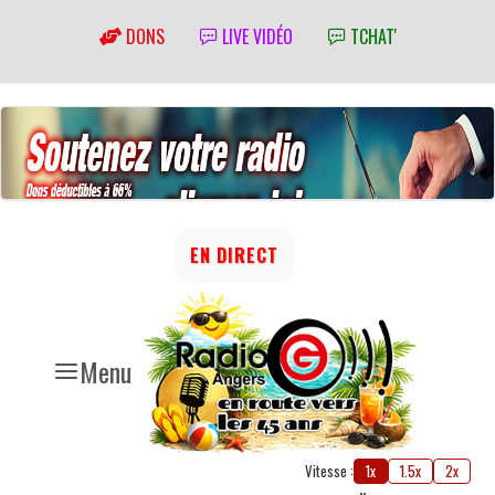
DONS
LIVE VIDÉO
TCHAT'
EN DIRECT
Menu
Vitesse :
1x
1.5x
2x