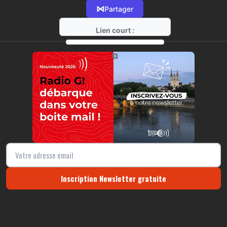
⋈
Partager
Lien court :
https://radio-g.fr?r11
⧉
Inscription Newsletter gratuite