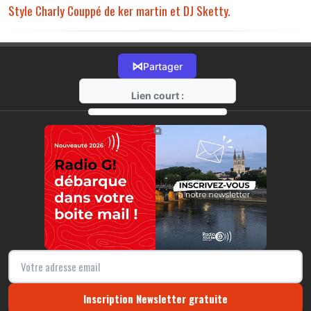
Style Charly Couppé de ker martin et DJ Sketty.
⋈
Partager
Lien court :
https://radio-g.fr?21981
⧉
Inscription Newsletter gratuite