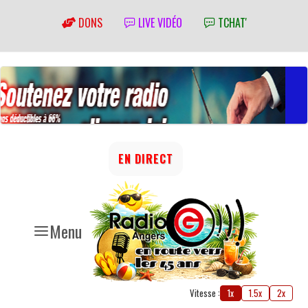
DONS
LIVE VIDÉO
TCHAT'
EN DIRECT
Menu
Vitesse :
1x
1.5x
2x