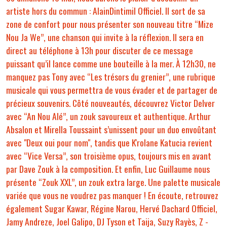
artiste hors du commun : AlainDintimil Officiel. Il sort de sa
zone de confort pour nous présenter son nouveau titre “Mize
Nou Ja We”, une chanson qui invite à la réflexion. Il sera en
direct au téléphone à 13h pour discuter de ce message
puissant qu’il lance comme une bouteille à la mer. À 12h30, ne
manquez pas Tony avec “Les trésors du grenier”, une rubrique
musicale qui vous permettra de vous évader et de partager de
précieux souvenirs. Côté nouveautés, découvrez Victor Delver
avec “An Nou Alé”, un zouk savoureux et authentique. Arthur
Absalon et Mirella Toussaint s’unissent pour un duo envoûtant
avec "Deux oui pour nom", tandis que K'rolane Katucia revient
avec “Vice Versa”, son troisième opus, toujours mis en avant
par Dave Zouk à la composition. Et enfin, Luc Guillaume nous
présente “Zouk XXL”, un zouk extra large. Une palette musicale
variée que vous ne voudrez pas manquer ! En écoute, retrouvez
également Sugar Kawar, Régine Narou, Hervé Dachard Officiel,
Jamy Andreze, Joel Galipo, DJ Tyson et Taija, Suzy Rayès, Z -