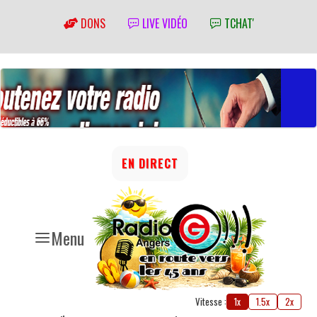
DONS
LIVE VIDÉO
TCHAT'
EN DIRECT
Menu
Vitesse :
1x
1.5x
2x