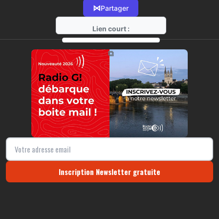
⋈
Partager
Lien court :
https://radio-g.fr?21550
⧉
Inscription Newsletter gratuite