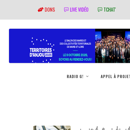
DONS
LIVE VIDÉO
TCHAT'
RADIO G!
APPEL À PROJE