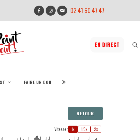
02 41 60 47 47
EN DIRECT
IST
FAIRE UN DON
RETOUR
Vitesse :
1x
1.5x
2x