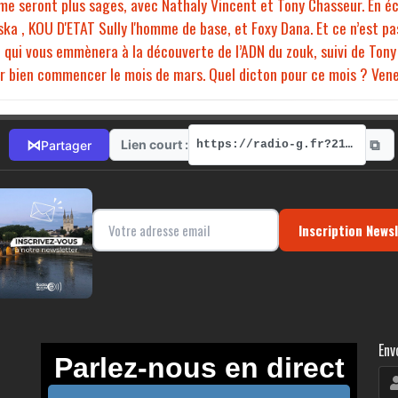
me seront plus sages, avec Nathaly Vincent et Tony Chasseur. En é
a , KOU D'ETAT Sully l'homme de base, et Foxy Dana. Et ce n’est pa
 qui vous emmènera à la découverte de l’ADN du zouk, suivi de Tony
 bien commencer le mois de mars. Quel dicton pour ce mois ? Venez
⧉
⋈
Lien court :
Partager
https://radio-g.fr?21032
Inscription News
Env