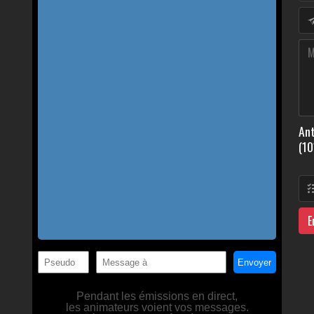
Ant
(10
E