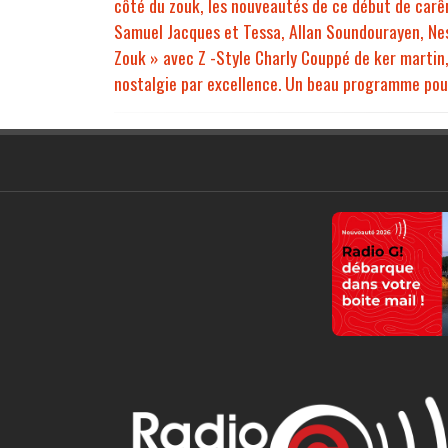
côté du zouk, les nouveautés de ce début de carê
Samuel Jacques et Tessa, Allan Soundourayen, Nesk
Zouk » avec Z -Style Charly Couppé de ker martin,
nostalgie par excellence. Un beau programme pour