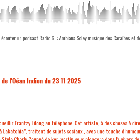
z écouter un podcast Radio G! : Ambians Soley musique des Caraïbes et d
de l'Oéan Indien du 23 11 2025
cueillir Frantzy Lilong au téléphone. Cet artiste, à des choses à dir
 Lakatchia”, traitent de sujets sociaux , avec une touche d’humou
 -Style Charly Couppé de ker martin vous plongera dans l’univers d