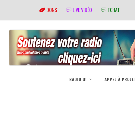
DONS
LIVE VIDÉO
TCHAT'
RADIO G!
APPEL À PROJE