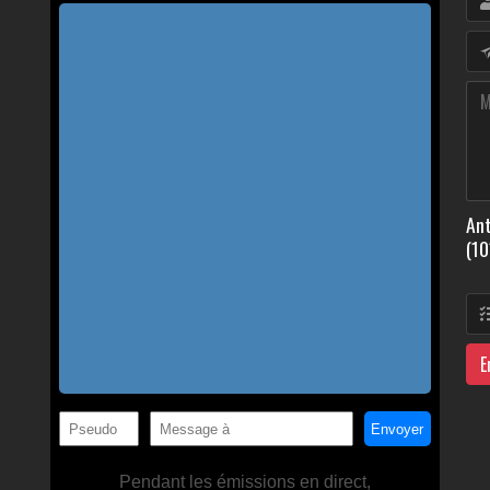
Ant
(10
E