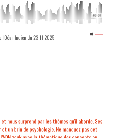
00:06
e l'Oéan Indien du 23 11 2025
e et nous surprend par les thèmes qu'il aborde. Ses
r et un brin de psychologie. Ne manquez pas cet
e l’ADN zouk avec la thématique des concepts au