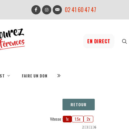
02 41 60 47 47
EN DIRECT
IST
FAIRE UN DON
RETOUR
Vitesse :
1x
1.5x
2x
2
|
3
|
1
|
6