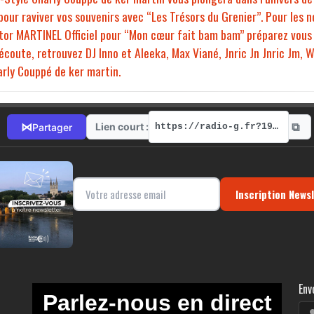
our raviver vos souvenirs avec “Les Trésors du Grenier”. Pour les 
ctor MARTINEL Officiel pour “Mon cœur fait bam bam” préparez vous 
écoute, retrouvez DJ Inno et Aleeka, Max Viané, Jnric Jn Jnric Jm, 
arly Couppé de ker martin.
⧉
⋈
Lien court :
Partager
https://radio-g.fr?19506
Inscription News
Env