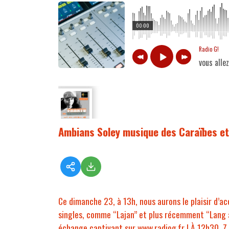
00:00
Radio G!
vous alle
Ambians Soley musique des Caraïbes et 
Ce dimanche 23, à 13h, nous aurons le plaisir d’ac
singles, comme “Lajan” et plus récemment “Lang à
échange captivant sur www.radiog.fr ! À 12h30, Z