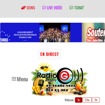
DONS
LIVE VIDÉO
TCHAT'
EN DIRECT
Menu
Vitesse :
1x
1.5x
2x