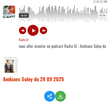
2
|
8
|
0
|
10
00:00
00:04
Radio G!
vous allez écouter un podcast Radio G! : Ambians Soley du 
Ambians Soley du 28 09 2025