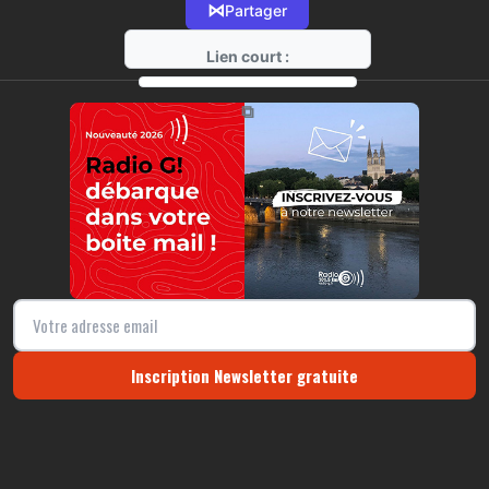
⋈
Partager
Lien court :
https://radio-g.fr?18505
⧉
Inscription Newsletter gratuite