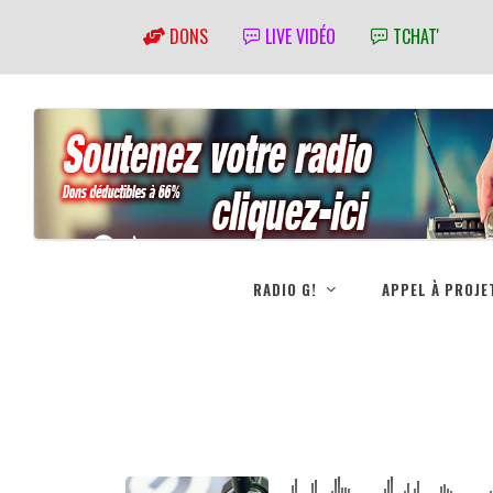
DONS
LIVE VIDÉO
TCHAT'
RADIO G!
APPEL À PROJE