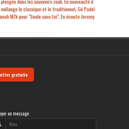
 plongée dans les souvenirs zouk. En nouveauté il
i mélange le classique et le traditionnel, Gé Padel
iyanah MZk pour "Seule sans toi". En écoute Jeremy
letter gratuite
oyer un message