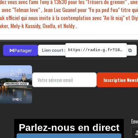
dez vous avec l'ami Tony à 13h30 pour les "Trésors du grenier" , une
o avec "Telman love" , Jean Luc Guanel pour "Fo pa ped fwa" titre qu
k officiel qui nous invite à la contemplation avec "An lè niaj" et D
ker, Mely-k Kassidy, Oxella, et Noldy .
⧉
⋈
Lien court :
Partager
https://radio-g.fr?18210
Inscription News
Env