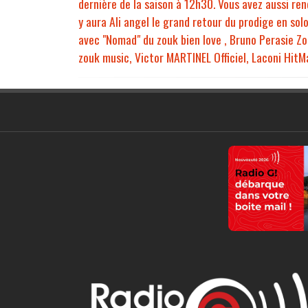
dernière de la saison à 12h30. Vous avez aussi ren
y aura Ali angel le grand retour du prodige en sol
avec "Nomad" du zouk bien love , Bruno Perasie Zou
zouk music, Victor MARTINEL Officiel, Laconi HitMa