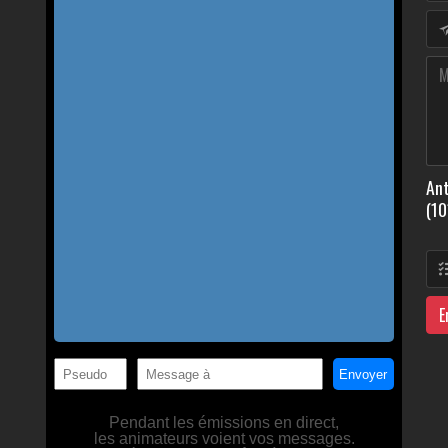
Ant
(10
E