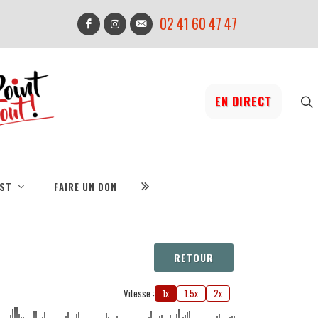
02 41 60 47 47
EN DIRECT
IST
FAIRE UN DON
RETOUR
Vitesse :
1x
1.5x
2x