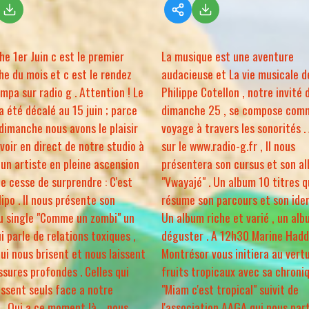
e 1er Juin c est le premier
La musique est une aventure
e du mois et c est le rendez
audacieuse et La vie musicale d
mpa sur radio g . Attention ! Le
Philippe Cotellon , notre invité 
 été décalé au 15 juin ; parce
dimanche 25 , se compose com
dimanche nous avons le plaisir
voyage à travers les sonorités . 
voir en direct de notre studio à
sur le www.radio-g.fr , Il nous
un artiste en pleine ascension
présentera son cursus et son a
ne cesse de surprendre : C'est
"Vwayajé" . Un album 10 titres q
lipo . Il nous présente son
résume son parcours et son iden
u single "Comme un zombi" un
Un album riche et varié , un alb
ui parle de relations toxiques ,
déguster . A 12h30 Marine Had
qui nous brisent et nous laissent
Montrésor vous initiera au vert
ssures profondes . Celles qui
fruits tropicaux avec sa chroni
issent seuls face a notre
"Miam c'est tropical" suivit de
 . Oui a ce moment là. , nous
l'association AAGA qui nous par