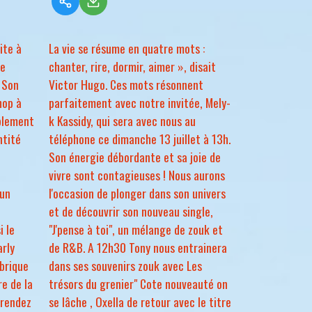
ite à
La vie se résume en quatre mots :
ce
chanter, rire, dormir, aimer », disait
 Son
Victor Hugo. Ces mots résonnent
hop à
parfaitement avec notre invitée, Mely-
ablement
k Kassidy, qui sera avec nous au
ntité
téléphone ce dimanche 13 juillet à 13h.
Son énergie débordante et sa joie de
vivre sont contagieuses ! Nous aurons
 un
l'occasion de plonger dans son univers
et de découvrir son nouveau single,
i le
"J'pense à toi", un mélange de zouk et
arly
de R&B. A 12h30 Tony nous entrainera
brique
dans ses souvenirs zouk avec Les
re de la
trésors du grenier" Cote nouveauté on
 rendez
se lâche , Oxella de retour avec le titre