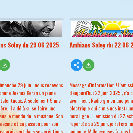
ns Soley du 29 06 2025
Ambians Soley du 22 06 
imanche 29 juin , nous recevons
Message d'information ! L'émiss
phone Joshua Keran un jeune
d'aujourd'hui 22 juin 2025 , n'a 
 talentueux. À seulement 5 ans
avoir lieu . Radio g a eu une pan
ère, il a déjà su se faire une
électrique qui a mis nos instru
ans le monde de la musique. Son
hors ligne . L émission du 22 es
iasme et sa passion pour son
reportée au 29 juin. je referai 
nsparaissent dans ses créations.
annonce. Mille excuses à tous le