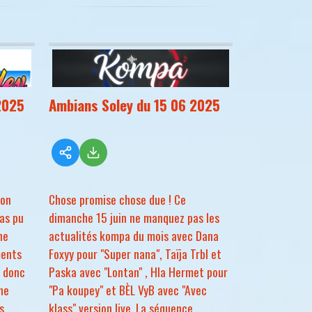
2025
Ambians Soley du 15 06 2025
ion
Chose promise chose due ! Ce
pas pu
dimanche 15 juin ne manquez pas les
ne
actualités kompa du mois avec Dana
ments
Foxyy pour "Super nana", Taïja Trbl et
t donc
Paska avec "Lontan" , Hla Hermet pour
une
"Pa koupey" et BÈL VyB avec "Avec
s
klass" version live. La séquence