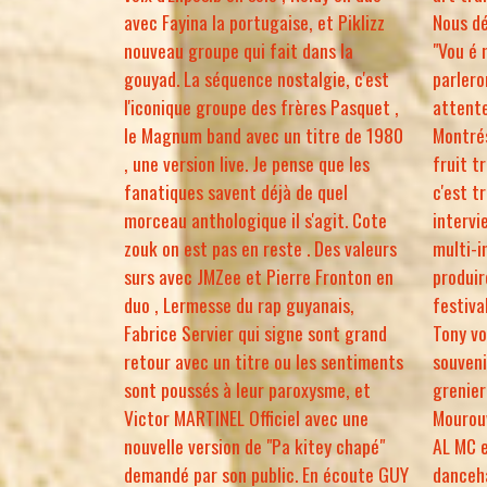
avec Fayina la portugaise, et Piklizz
Nous dé
nouveau groupe qui fait dans la
"Vou é 
gouyad. La séquence nostalgie, c'est
parlero
l'iconique groupe des frères Pasquet ,
attent
le Magnum band avec un titre de 1980
Montrés
, une version live. Je pense que les
fruit t
fanatiques savent déjà de quel
c'est tr
morceau anthologique il s'agit. Cote
intervi
zouk on est pas en reste . Des valeurs
multi-i
surs avec JMZee et Pierre Fronton en
produir
duo , Lermesse du rap guyanais,
festiva
Fabrice Servier qui signe sont grand
Tony vo
retour avec un titre ou les sentiments
souveni
sont poussés à leur paroxysme, et
grenie
Victor MARTINEL Officiel avec une
Mourouv
nouvelle version de "Pa kitey chapé"
AL MC e
demandé par son public. En écoute GUY
danceha