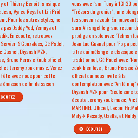
y et Thierry Benoit, ainsi que
vous avec l'ami Tony à 13h30 po
s Jean, Vynce Reyal et Lili Prid
"Trésors du grenier" , une plon
leur. Pour les autres styles, ne
les souvenirs zouk. En nouveauté
z pas Daddy Yod, Yemaya et
aura Ali angel le grand retour d
adik. En écoute, retrouvez
prodige en solo avec "Telman lov
 Servier, S'Gonzaless, Gé Padel,
Jean Luc Guanel pour "Fo pa ped
c Guanel, Diyanah MZk,
titre qui mélange le classique e
e, Bruno Perasie Zouk officiel,
traditionnel, Gé Padel avec "No
el et Jeremy zouk music. Venez
zouk bien love , Bruno Perasie 
a fête avec nous pour cette
officiel qui nous invite à la
e émission de fin de saison
contemplation avec "An lè niaj" 
Diyanah MZk pour "Seule sans toi
ÉCOUTEZ
écoute Jeremy zouk music, Vict
MARTINEL Officiel, Laconi HitMa
Mely-k Kassidy, Oxella, et Noldy 
ÉCOUTEZ