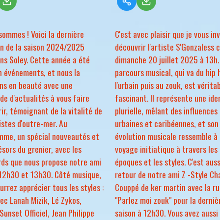
sommes ! Voici la dernière
C'est avec plaisir que je vous inv
on de la saison 2024/2025
découvrir l'artiste S'Gonzaless 
ns Soley. Cette année a été
dimanche 20 juillet 2025 à 13h.
n événements, et nous la
parcours musical, qui va du hip 
ns en beauté avec une
l'urbain puis au zouk, est vérit
de d'actualités à vous faire
fascinant. Il représente une ide
ir, témoignant de la vitalité de
plurielle, mêlant des influences
istes d'outre-mer. Au
urbaines et caribéennes, et son
mme, un spécial nouveautés et
évolution musicale ressemble à
résors du grenier, avec les
voyage initiatique à travers les
ds que nous propose notre ami
époques et les styles. C'est auss
12h30 et 13h30. Côté musique,
retour de notre ami Z -Style Ch
urrez apprécier tous les styles :
Couppé de ker martin avec la ru
ec Lanah Mizik, Lé Zykos,
"Parlez moi zouk" pour la derniè
Sunset Officiel, Jean Philippe
saison à 12h30. Vous avez aussi