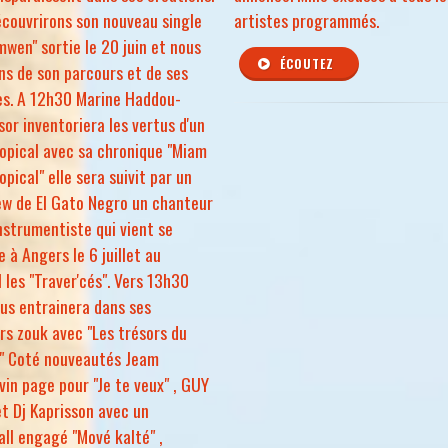
couvrirons son nouveau single
artistes programmés.
mwen" sortie le 20 juin et nous
ÉCOUTEZ
ns de son parcours et de ses
es. A 12h30 Marine Haddou-
or inventoriera les vertus d'un
ropical avec sa chronique "Miam
opical" elle sera suivit par un
ew de El Gato Negro un chanteur
nstrumentiste qui vient se
e à Angers le 6 juillet au
l les "Traver'cés". Vers 13h30
us entrainera dans ses
rs zouk avec "Les trésors du
r" Coté nouveautés Jeam
in page pour "Je te veux" , GUY
t Dj Kaprisson avec un
ll engagé "Mové kalté" ,