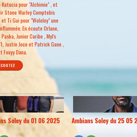
e Katucia pour "Alchimie" , et
nir Stone Warley Comptebis
 et Ti Gui pour "Wololoy" une
nflammée. En écoute Orlane,
t Paska, Junior Caribe , Myl's
, Justin Joce et Patrick Gane ,
 et Foxyy Dana.
ÉCOUTEZ
ns Soley du 01 06 2025
Ambians Soley du 25 05 