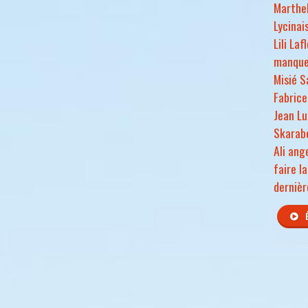
Marthel
Lycinai
Lili Laf
manque
Misié S
Fabrice
Jean Lu
Skarabe
Ali ang
faire l
dernièr