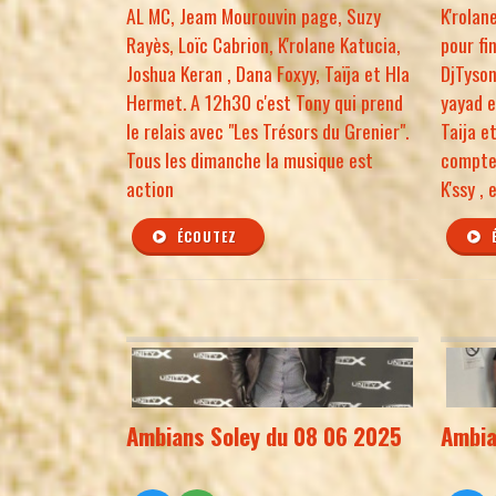
AL MC, Jeam Mourouvin page, Suzy
K'rolan
Rayès, Loïc Cabrion, K'rolane Katucia,
pour fi
Joshua Keran , Dana Foxyy, Taïja et Hla
DjTyson
Hermet. A 12h30 c'est Tony qui prend
yayad e
le relais avec "Les Trésors du Grenier".
Taija e
Tous les dimanche la musique est
compte1
action
K'ssy ,
ÉCOUTEZ
Ambians Soley du 08 06 2025
Ambia