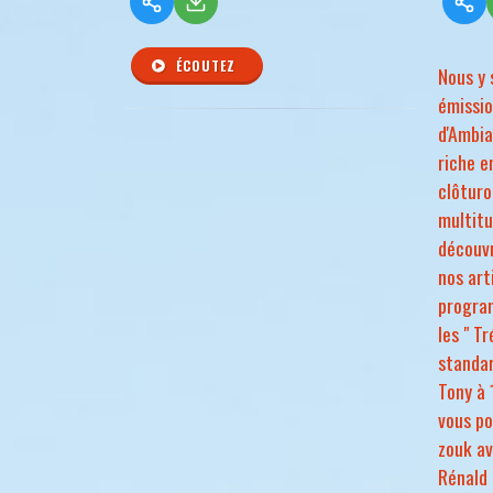
ÉCOUTEZ
Nous y 
émissi
d'Ambia
riche e
clôturo
multitu
découvr
nos art
progra
les " T
standar
Tony à 
vous po
zouk av
Rénald 