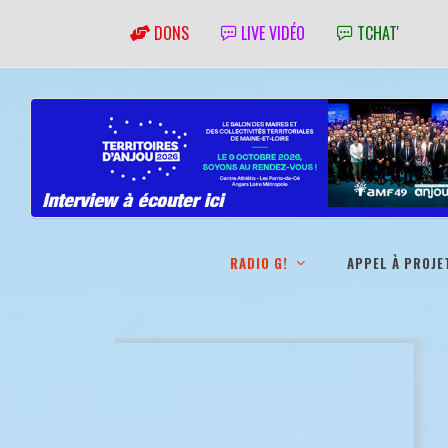
DONS
LIVE VIDÉO
TCHAT'
RADIO G!
APPEL À PROJE