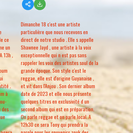
Dimanche 18 c'est une artiste
e
particulière que nous recevons en
de ce
direct de notre studio . Elle s appelle
me un
Shawnee Jayd , une artiste à la voix
A 13h ,
exceptionnelle qui n est pas sans
rappeler les voix des artistes soul de la
lbum
grande époque. Son style c'est le
ui
reggae, elle est d'origine Guyanaise ,
tité .
et vit dans l'Anjou . Son dernier album
um à
date de 2023 et elle nous présente
dou-
quelques titres en exclusivité d un
u des
second album qui est en préparation.
que
On parle reggae et on parle local. A
12h30 ce sera Tony qui prendra la
tagera
parole pour les souvenirs zouk des