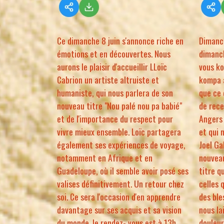
Ce dimanche 8 juin s'annonce riche en
Dimanch
émotions et en découvertes. Nous
dimanch
aurons le plaisir d'accueillir LLoïc
vous ko
Cabrion un artiste altruiste et
kompa a
humaniste, qui nous parlera de son
que ce 
nouveau titre "Nou palé nou pa babié"
de rece
et de l'importance du respect pour
Angers 
vivre mieux ensemble. Loïc partagera
et qui 
également ses expériences de voyage,
Joel Ga
notamment en Afrique et en
nouvea
Guadeloupe, où il semble avoir posé ses
titre q
valises définitivement. Un retour chez
celles 
soi. Ce sera l'occasion d'en apprendre
des ble
davantage sur ses acquis et sa vision
nous la
du monde. le rendez- vous est à 13h.
douleur