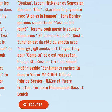
ur les
"Boukan", Laconi HitMaker et Senyss en
gée dans
duo pour "Cho" , Skarabee la guyanaise
 il y
avec "A pa sa ki lanmou" , Tony Bordey
u
qui vous soiuhaite de "Pasé on bel
e" ,
jouné" , Jeremy zouk music le zoukeur
 fwa"
blanc avec " Sé lanmou ka palé" , Rosta
t le
Sunví on est du côté du shatta avec
mad" du
"Energy", @Lamelaza et Thayna Thay
Zouk
pour "Como tu" et c est reggaeton ,
Papajo Ste Rose un titre old school
et
indéfinissable "Sentiments cachés. En
". En
écoute Victor MARTINEL Officiel,
or
Fabrice Servier , JMZee et Pierre
ker,
Fronton , Lernesse Phénoménal-Bass et
.
Lenick
ÉCOUTEZ