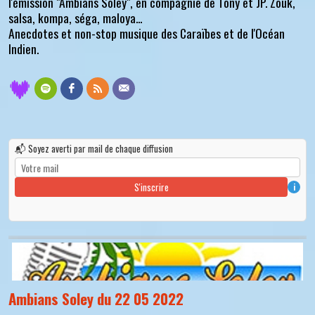
l'émission "Ambians Soley", en compagnie de Tony et JP. Zouk,
salsa, kompa, séga, maloya...
Anecdotes et non-stop musique des Caraïbes et de l'Océan
Indien.
📬 Soyez averti par mail de chaque diffusion
S'inscrire
i
Ambians Soley du 22 05 2022