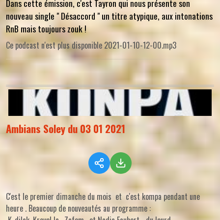
Dans cette émission, c'est Tayron qui nous présente son
nouveau single " Désaccord " un titre atypique, aux intonations
RnB mais toujours zouk !
Ce podcast n'est plus disponible 2021-01-10-12-00.mp3
Ambians Soley du 03 01 2021
C'est le premier dimanche du mois et c'est kompa pendant une
heure . Beaucoup de nouveautés au programme :
K-dilak, Kreyol la , Zafem, et Nadia Faubert... du lourd.