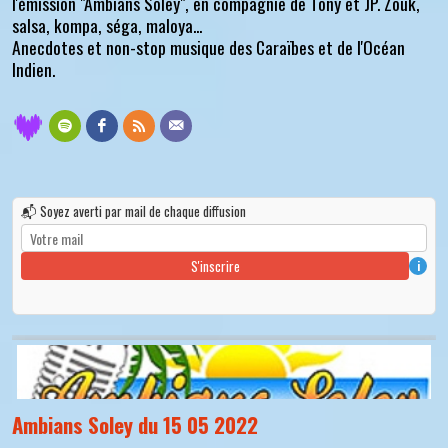
l'émission "Ambians Soley", en compagnie de Tony et JP. Zouk,
salsa, kompa, séga, maloya...
Anecdotes et non-stop musique des Caraïbes et de l'Océan
Indien.
📬 Soyez averti par mail de chaque diffusion
S'inscrire
i
Ambians Soley du 15 05 2022