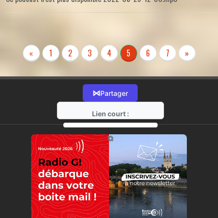
«
1
2
3
4
5
6
7
»
⋈
Partager
Lien court :
https://radio-g.fr?r75
⧉