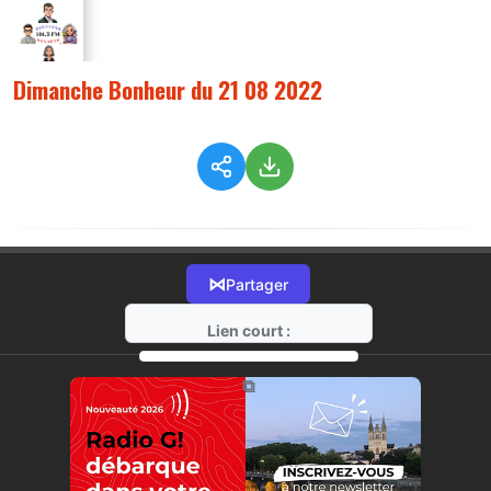
Dimanche Bonheur du 21 08 2022
⋈
Partager
Lien court :
https://radio-g.fr?9273
⧉