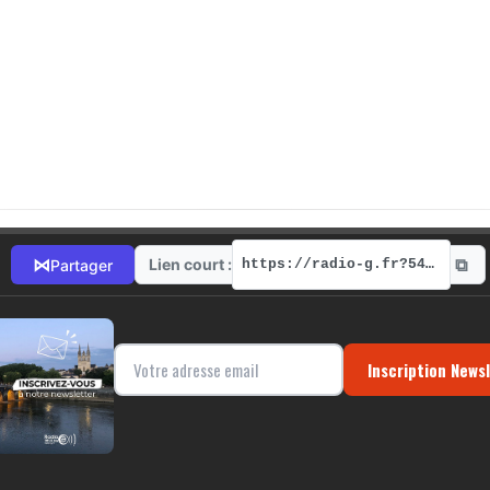
⧉
⋈
Lien court :
Partager
https://radio-g.fr?5465
Inscription News