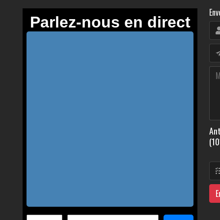
Env
Ant
(10
E