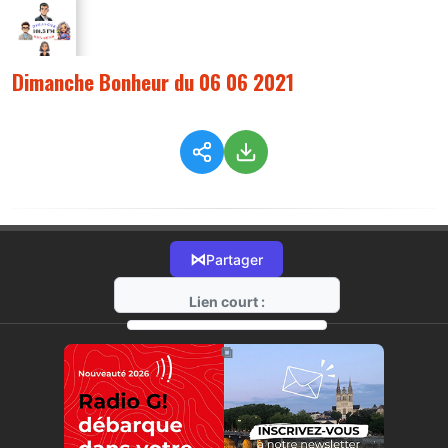
Dimanche Bonheur du 06 06 2021
⋈
Partager
Lien court :
https://radio-g.fr?5462
⧉