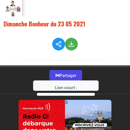
Dimanche Bonheur du 23 05 2021
⋈
Partager
Lien court :
https://radio-g.fr?4874
⧉