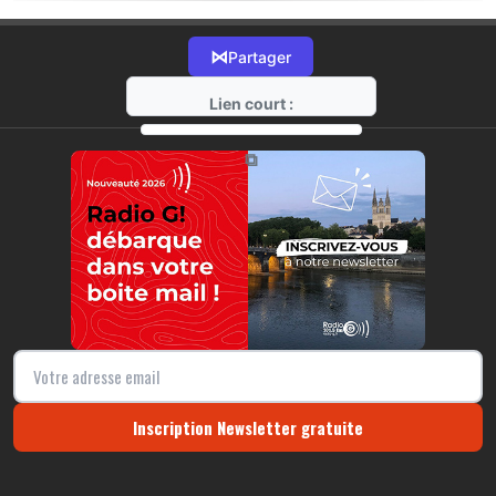
⋈
Partager
Lien court :
https://radio-g.fr?22466
⧉
Inscription Newsletter gratuite