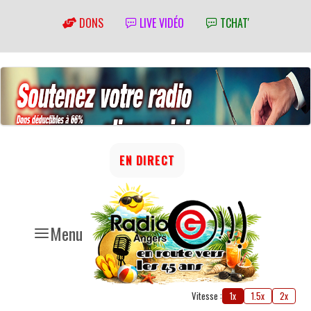
DONS
LIVE VIDÉO
TCHAT'
EN DIRECT
Menu
Vitesse :
1x
1.5x
2x