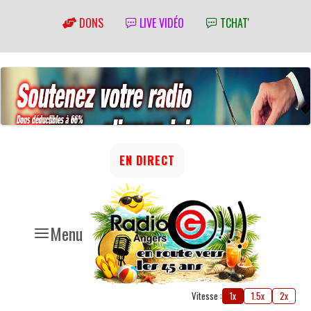
DONS
LIVE VIDÉO
TCHAT'
EN DIRECT
Menu
Vitesse :
1x
1.5x
2x