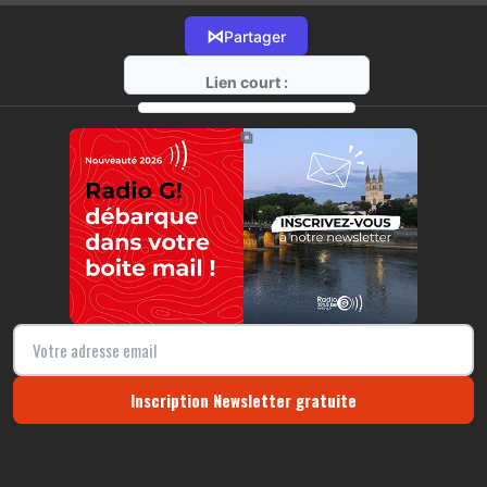
⋈
Partager
Lien court :
https://radio-g.fr?22151
⧉
Inscription Newsletter gratuite