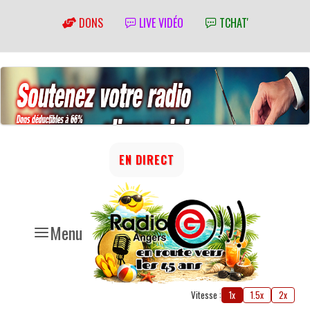
DONS
LIVE VIDÉO
TCHAT'
EN DIRECT
Menu
Vitesse :
1x
1.5x
2x