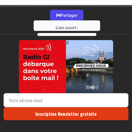
⋈
Partager
Lien court :
https://radio-g.fr?22053
⧉
Inscription Newsletter gratuite