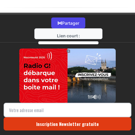
⋈
Partager
Lien court :
https://radio-g.fr?21455
⧉
Inscription Newsletter gratuite