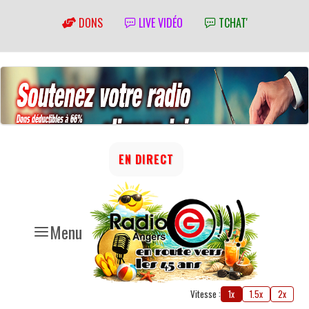
DONS
LIVE VIDÉO
TCHAT'
EN DIRECT
Menu
Vitesse :
1x
1.5x
2x