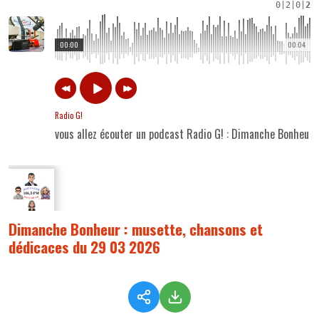
0
|
2
|
0
|
2
00:00
00:04
Radio G!
vous allez écouter un podcast Radio G! : Dimanche Bonheur
Dimanche Bonheur : musette, chansons et
dédicaces du 29 03 2026