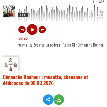
1
|
4
|
2
|
7
00:00
00:06
Radio G!
vous allez écouter un podcast Radio G! : Dimanche Bonheur
Dimanche Bonheur : musette, chansons et
dédicaces du 08 03 2026