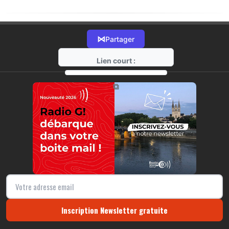
⋈
Partager
Lien court :
https://radio-g.fr?21171
⧉
Inscription Newsletter gratuite