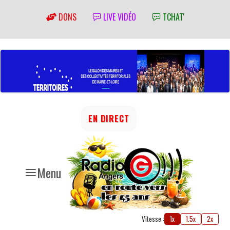
DONS
LIVE VIDÉO
TCHAT'
EN DIRECT
Menu
Vitesse :
1x
1.5x
2x