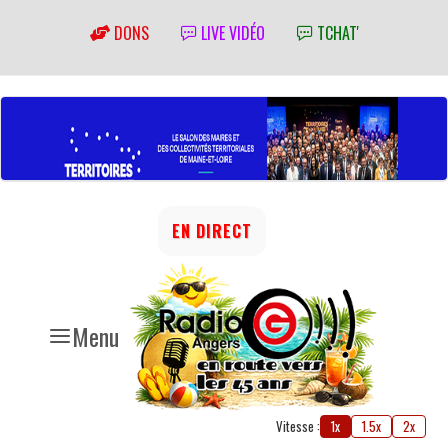
DONS
LIVE VIDÉO
TCHAT'
EN DIRECT
Menu
Vitesse :
1x
1.5x
2x