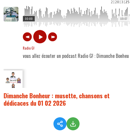
2
|
20
|
3
|
25
00:00
00:07
Radio G!
vous allez écouter un podcast Radio G! : Dimanche Bonheur
Dimanche Bonheur : musette, chansons et
dédicaces du 01 02 2026