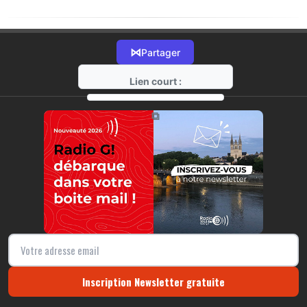
⋈
Partager
Lien court :
https://radio-g.fr?20557
⧉
Inscription Newsletter gratuite