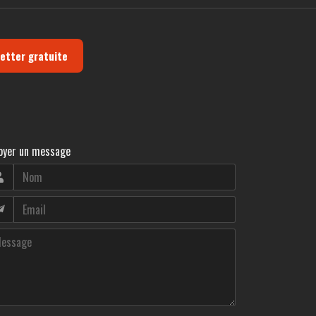
letter gratuite
oyer un message