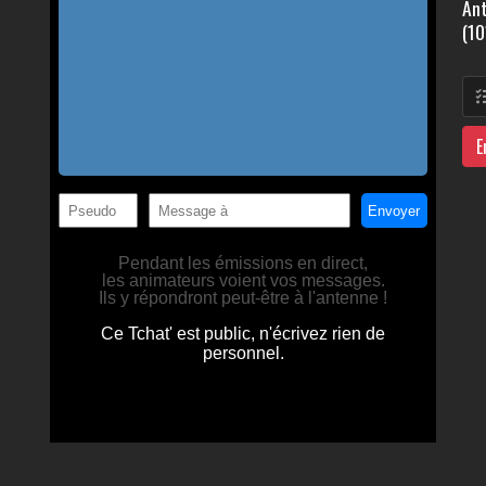
Ant
(10
E