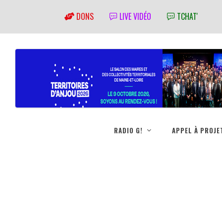
DONS
LIVE VIDÉO
TCHAT'
RADIO G!
APPEL À PROJE