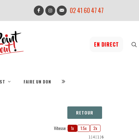
02 41 60 47 47
EN DIRECT
IST
FAIRE UN DON
RETOUR
Vitesse :
1x
1.5x
2x
1
|
4
|
1
|
6