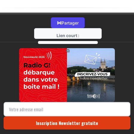
⋈
Partager
Lien court :
https://radio-g.fr?20188
⧉
Inscription Newsletter gratuite