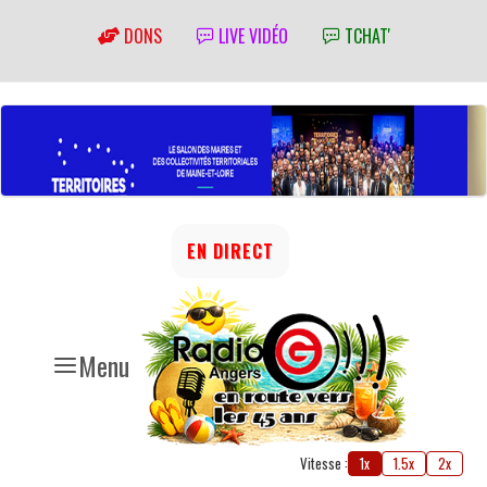
DONS
LIVE VIDÉO
TCHAT'
EN DIRECT
Menu
Vitesse :
1x
1.5x
2x