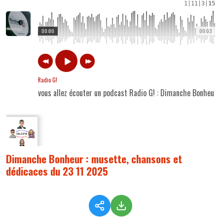
1
|
11
|
3
|
15
00:00
00:03
Radio G!
vous allez écouter un podcast Radio G! : Dimanche Bonheur 
Dimanche Bonheur : musette, chansons et
dédicaces du 23 11 2025