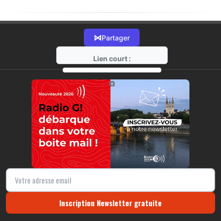
⋈
Partager
Lien court :
https://radio-g.fr?19504
⧉
Inscription Newsletter gratuite