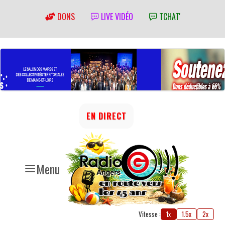
DONS
LIVE VIDÉO
TCHAT'
EN DIRECT
Menu
Vitesse :
1x
1.5x
2x