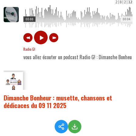
2
|
8
|
2
|
12
00:00
00:04
Radio G!
vous allez écouter un podcast Radio G! : Dimanche Bonheur
Dimanche Bonheur : musette, chansons et
dédicaces du 09 11 2025