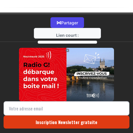
⋈
Partager
Lien court :
https://radio-g.fr?19179
⧉
Inscription Newsletter gratuite