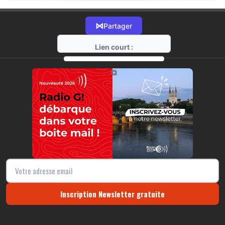
⋈
Partager
Lien court :
https://radio-g.fr?18426
⧉
Inscription Newsletter gratuite