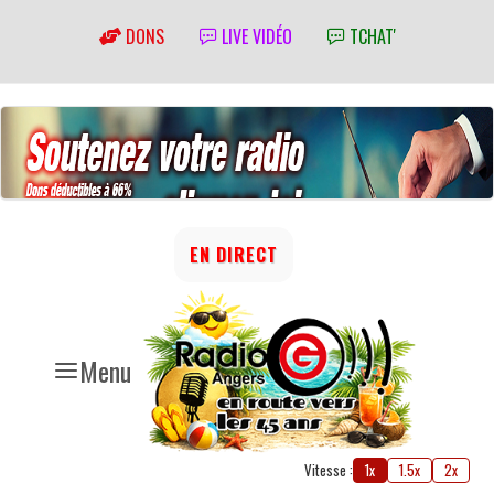
DONS
LIVE VIDÉO
TCHAT'
EN DIRECT
Menu
Vitesse :
1x
1.5x
2x