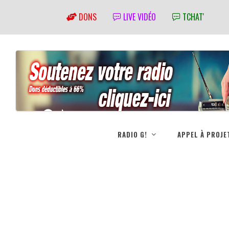
DONS
LIVE VIDÉO
TCHAT'
RADIO G!
APPEL À PROJE