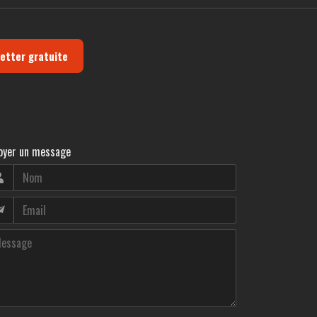
letter gratuite
oyer un message