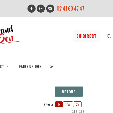
02 41 60 47 47
EN DIRECT
IST
FAIRE UN DON
RETOUR
Vitesse :
1x
1.5x
2x
1
|
1
|
1
|
3