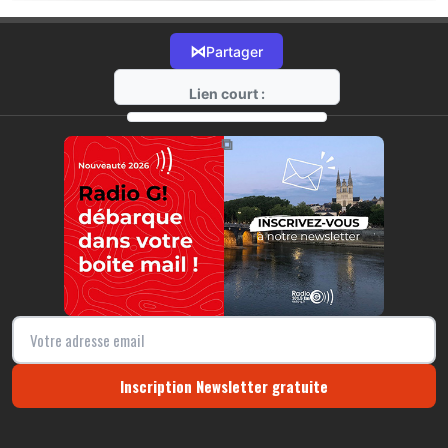
⋈
Partager
Lien court :
https://radio-g.fr?18181
⧉
Inscription Newsletter gratuite