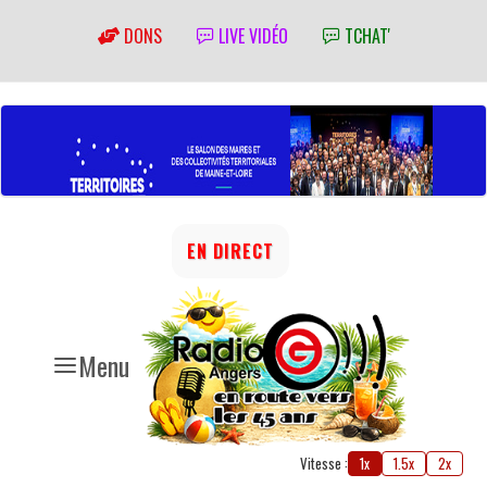
DONS
LIVE VIDÉO
TCHAT'
EN DIRECT
Menu
Vitesse :
1x
1.5x
2x