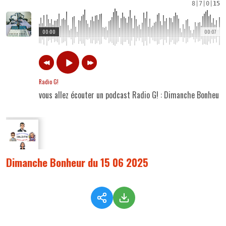
8
|
7
|
0
|
15
00:00
00:07
Radio G!
vous allez écouter un podcast Radio G! : Dimanche Bonheur
Dimanche Bonheur du 15 06 2025