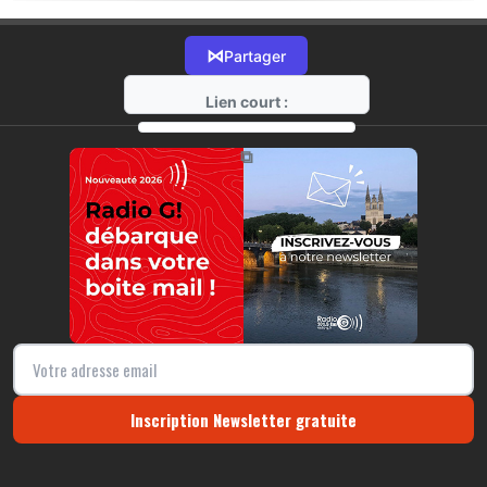
⋈
Partager
Lien court :
https://radio-g.fr?17947
⧉
Inscription Newsletter gratuite